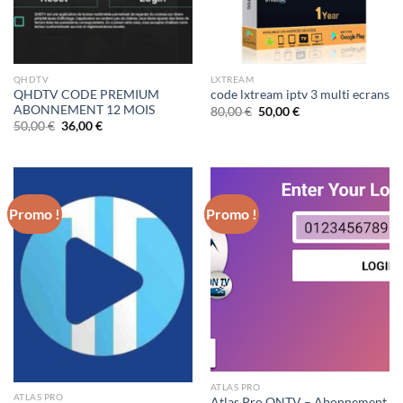
QHDTV
LXTREAM
QHDTV CODE PREMIUM
code lxtream iptv 3 multi ecrans
ABONNEMENT 12 MOIS
Le
Le
80,00
€
50,00
€
prix
prix
Le
Le
50,00
€
36,00
€
initial
actuel
prix
prix
était :
est :
initial
actuel
80,00 €.
50,00 €.
était :
est :
50,00 €.
36,00 €.
Promo !
Promo !
ATLAS PRO
ATLAS PRO
Atlas Pro ONTV – Abonnement