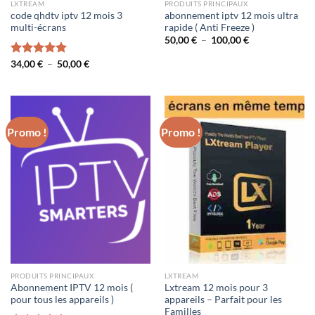
LXTREAM
PRODUITS PRINCIPAUX
code qhdtv iptv 12 mois 3
abonnement iptv 12 mois ultra
multi-écrans
rapide ( Anti Freeze )
Plage
50,00
€
–
100,00
€
de
prix :
Plage
Note
34,00
€
5.00
–
50,00
€
50,00 €
de
sur 5
à
prix :
100,00 €
34,00 €
à
50,00 €
Promo !
Promo !
PRODUITS PRINCIPAUX
LXTREAM
Abonnement IPTV 12 mois (
Lxtream 12 mois pour 3
pour tous les appareils )
appareils – Parfait pour les
Familles