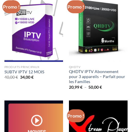
Promo !
Promo !
PRODUITS PRINCIPAUX
QHDTV
QHDTV IPTV Abonnement
SUBTV IPTV 12 MOIS
pour 3 appareils – Parfait pour
Le
Le
40,00
€
34,00
€
prix
prix
les Familles
initial
actuel
Plage
20,99
€
–
50,00
€
était :
est :
de
40,00 €.
34,00 €.
prix :
20,99 €
à
50,00 €
Promo !