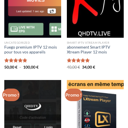
UNCATEGORIZED
SMART IPTV XTREAM PLAYER
Fuego premium IPTV 12 mois
abonnement Smart IPTV
pour tous vos appareils
Xtream Player 12 mois
Plage
Le
Le
Note
50,00
€
5.00
–
100,00
€
Note
40,00
€
5.00
34,00
€
de
prix
prix
sur 5
sur 5
prix :
initial
actuel
50,00 €
était :
est :
à
40,00 €.
34,00 €.
100,00 €
Promo !
Promo !