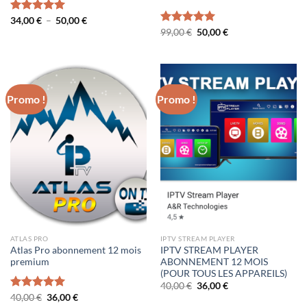
Plage
Note
34,00
€
5.00
–
50,00
€
de
sur 5
Le
Le
Note
99,00
€
5.00
50,00
€
prix :
prix
prix
sur 5
34,00 €
initial
actuel
à
était :
est :
50,00 €
99,00 €.
50,00 €.
Promo !
Promo !
ATLAS PRO
IPTV STREAM PLAYER
Atlas Pro abonnement 12 mois
IPTV STREAM PLAYER
premium
ABONNEMENT 12 MOIS
(POUR TOUS LES APPAREILS)
Le
Le
40,00
€
36,00
€
prix
prix
Le
Le
Note
40,00
€
5.00
36,00
€
initial
actuel
prix
prix