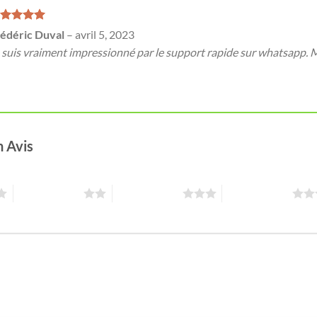
ote
5
sur
édéric Duval
–
avril 5, 2023
 suis vraiment impressionné par le support rapide sur whatsapp.
n Avis
2 étoiles sur 5
3 étoiles sur 5
4 étoiles sur 5