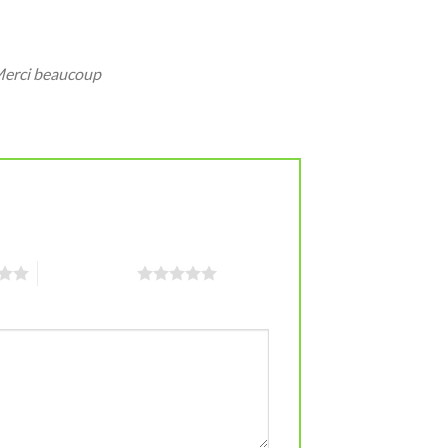
 Merci beaucoup
5 étoiles sur 5