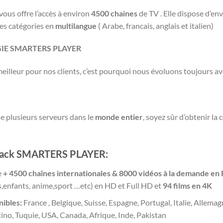
vous offre l’accès à environ
4500 chaines
de TV . Elle dispose d’en
tes catégories en
multilangue
( Arabe, francais, anglais et italien)
IE SMARTERS PLAYER
eilleur pour nos clients, c’est pourquoi nous évoluons toujours av
 plusieurs serveurs dans le
monde entier
, soyez sûr d’obtenir la
Pack SMARTERS PLAYER:
e
+ 4500 chaînes internationales & 8000 vidéos à la demande
en 
enfants, anime,sport …etc) en HD et Full HD et
94 films en 4K
nibles:
France , Belgique, Suisse, Espagne, Portugal, Italie, Allema
tino, Tuquie, USA, Canada, Afrique, Inde, Pakistan