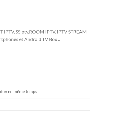
T IPTV, SSiptv,ROOM IPTV. IPTV STREAM
tphones et Android TV Box ..
ixion en même temps