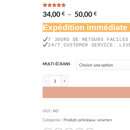
Noté
1
5.00
Plage
34,00
–
50,00
€
€
sur 5 basé
de
sur
notation
Expédition immédiate
client
prix :
34,00 €
7 JOURS DE RETOURS FACILES
à
24/7 CUSTOMER SERVICE. LIV
50,00 €
MULTI-ÉCRANS
quantité de Abonnement IPTV 12 mois ( pour tous
UGS :
ND
Catégories :
Produits principaux
,
smarters