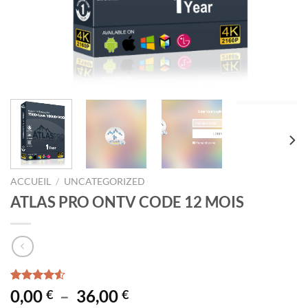
ACCUEIL
/
UNCATEGORIZED
ATLAS PRO ONTV CODE 12 MOIS
Noté
2
4.50
Plage
0,00
–
36,00
€
€
sur 5 basé