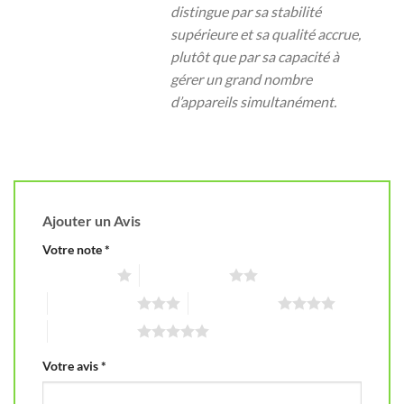
distingue par sa stabilité
supérieure et sa qualité accrue,
plutôt que par sa capacité à
gérer un grand nombre
d’appareils simultanément.
Ajouter un Avis
Votre note
*
1 étoile sur 5
2 étoiles sur 5
3 étoiles sur 5
4 étoiles sur 5
5 étoiles sur 5
Votre avis
*