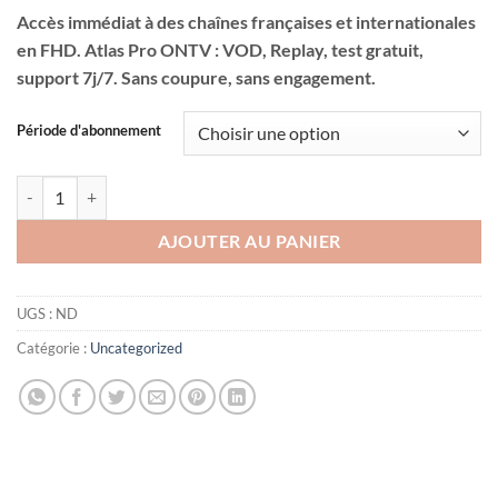
de
sur
Accès immédiat à des chaînes françaises et internationales
notations
prix :
client
en FHD. Atlas Pro ONTV : VOD, Replay, test gratuit,
0,00 €
support 7j/7. Sans coupure, sans engagement.
à
36,00 €
Période d'abonnement
quantité de ATLAS PRO ONTV CODE 12 MOIS
AJOUTER AU PANIER
UGS :
ND
Catégorie :
Uncategorized