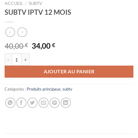
ACCUEIL
/
SUBTV
SUBTV IPTV 12 MOIS
Le
Le
40,00
34,00
€
€
prix
prix
quantité de SUBTV IPTV 12 MOIS
initial
actuel
était :
est :
AJOUTER AU PANIER
40,00 €.
34,00 €.
Catégories :
Produits principaux
,
subtv