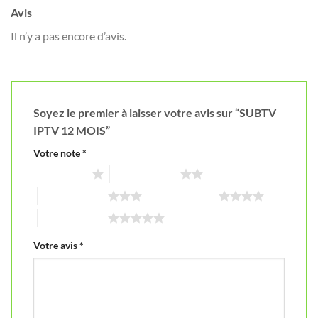
Avis
Il n’y a pas encore d’avis.
Soyez le premier à laisser votre avis sur “SUBTV
IPTV 12 MOIS”
Votre note
*
1 étoile sur 5
2 étoiles sur 5
3 étoiles sur 5
4 étoiles sur 5
5 étoiles sur 5
Votre avis
*