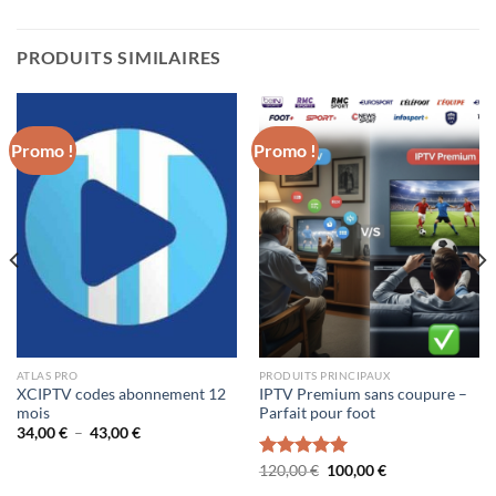
PRODUITS SIMILAIRES
Promo !
Promo !
ATLAS PRO
PRODUITS PRINCIPAUX
XCIPTV codes abonnement 12
IPTV Premium sans coupure –
mois
Parfait pour foot
Plage
34,00
€
–
43,00
€
de
prix :
Le
Le
Note
120,00
5.00
€
100,00
€
34,00 €
prix
prix
sur 5
à