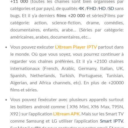
+11 000
(toutes les chaînes sont bien organisées par
catégories et par pays), de qualités
4K
/
FHD
/
HD
/
SD
sans
bugs. Et il y’a derniers
films +20 000
et séries(Films par
catégorie: action, science-fiction, drame, comédies,
documentaires, enfants, arabe… (Séries par catégorie:
américaines, arabes, documentaires, etc…
Vous pouvez exécuter
LXtream Player IPTV
partout dans
le monde. Où que vous soyez, vous pourrez continuer à
regarder vos chaînes préférées. Et il y’a +2100 chaînes
internationaux (French, Arabic, Germany, Italian, UK,
Spanish, Netherlands, Turkish, Portuguese, Tunisian,
Algerian, and Africa channels, etc). En plus de +20000
films et séries.
Vous pouvez l’exécuter avec plusieurs appareils surtout
les boîtiers android comme ( X96 Mini, X96 Max, T95N,
X92 ) sur l’application
LXtream APK
. Mais sur les Smart TV
comme Samsung et LG utiliser l’application
Smart IPTV
.
Sur Mag il suffit de nous contacter sur notre email. Et pour