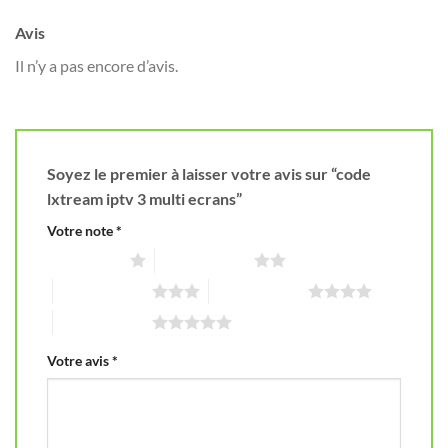
Avis
Il n’y a pas encore d’avis.
Soyez le premier à laisser votre avis sur “code
lxtream iptv 3 multi ecrans”
Votre note
*
1 étoile sur 5
2 étoiles sur 5
3 étoiles sur 5
4 étoiles sur 5
5 étoiles sur 5
Votre avis
*