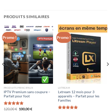
PRODUITS SIMILAIRES
Promo !
Promo !
PRODUITS PRINCIPAUX
LXTREAM
IPTV Premium sans coupure –
Lxtream 12 mois pour 3
Parfait pour foot
appareils – Parfait pour les
Familles
Le
Le
Note
120,00
5.00
€
100,00
€