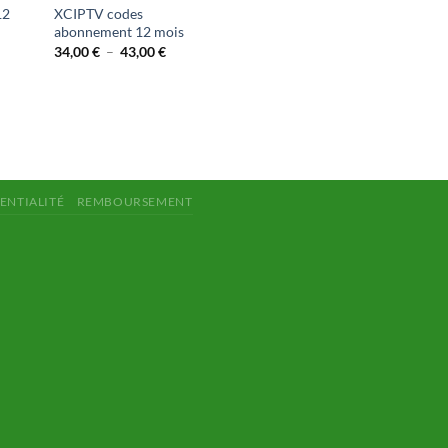
12
XCIPTV codes
abonnement 12 mois
Plage
34,00
€
–
43,00
€
de
prix :
34,00 €
lage
à
e
43,00 €
ix :
4,00 €
0,00 €
ENTIALITÉ
REMBOURSEMENT