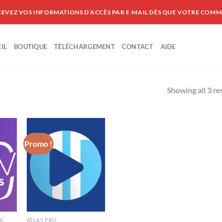
CEVEZ VOS INFORMATIONS D’ACCÈS PAR E-MAIL DÈS QUE VOTRE COMM
IL
BOUTIQUE
TÉLÉCHARGEMENT
CONTACT
AIDE
Showing all 3 re
Promo !
X
ATLAS PRO