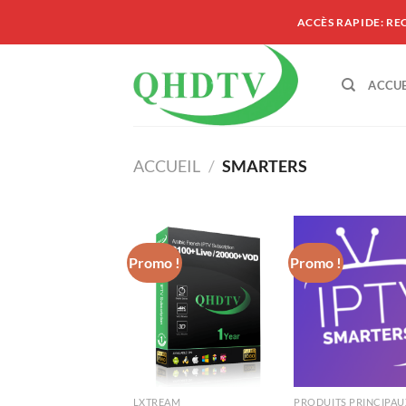
Passer
ACCÈS RAPIDE: RE
au
contenu
ACCUE
ACCUEIL
/
SMARTERS
Promo !
Promo !
LXTREAM
PRODUITS PRINCIPAU