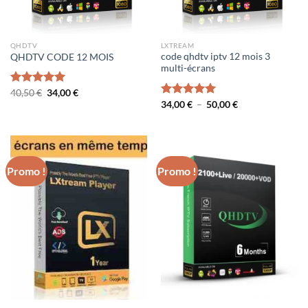
QHDTV
LXTREAM
code qhdtv iptv 12 mois 3
QHDTV CODE 12 MOIS
multi-écrans
Le
Le
Note
40,50
€
5.00
34,00
€
prix
prix
Plage
sur 5
Note
34,00
€
5.00
–
50,00
€
initial
actuel
de
sur 5
était :
est :
prix :
40,50 €.
34,00 €.
34,00 €
à
50,00 €
Promo !
Promo !