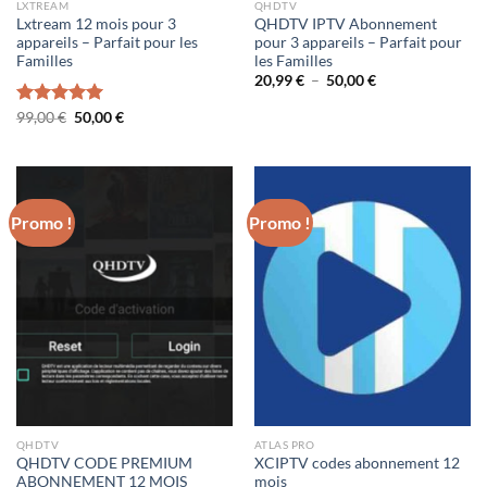
LXTREAM
QHDTV
Lxtream 12 mois pour 3
QHDTV IPTV Abonnement
appareils – Parfait pour les
pour 3 appareils – Parfait pour
Familles
les Familles
Plage
20,99
€
–
50,00
€
de
prix :
Le
Le
Note
99,00
€
5.00
50,00
€
20,99 €
prix
prix
sur 5
à
initial
actuel
50,00 €
était :
est :
99,00 €.
50,00 €.
Promo !
Promo !
QHDTV
ATLAS PRO
QHDTV CODE PREMIUM
XCIPTV codes abonnement 12
ABONNEMENT 12 MOIS
mois